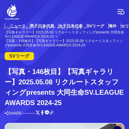
コ
ン
テ
ン
ツ
ニュース
男子日本代表
女子日本代表
SVリーグ
海外
セリ
バレーボールキング
SVリーグ
SVリーグ女子
へ
【写真ギャラリー】2025.05.08 リクルートスタッフィングpresents 大同生命
ス
SV.LEAGUE AWARDS 2024-25
【写真・146枚目】【写真ギャラリー】2025.05.08 リクルートスタッフィン
キ
グpresents 大同生命SV.LEAGUE AWARDS 2024-25
ッ
プ
SVリーグ
【写真・146枚目】【写真ギャラリ
ー】2025.05.08 リクルートスタッフ
ィングpresents 大同生命SV.LEAGUE
AWARDS 2024-25
SHARE