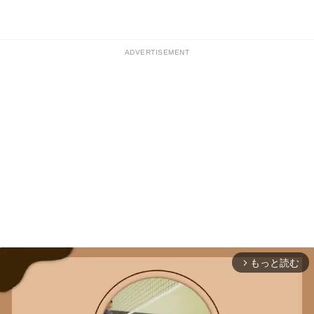
ADVERTISEMENT
もっと読む
arrow_forward_ios