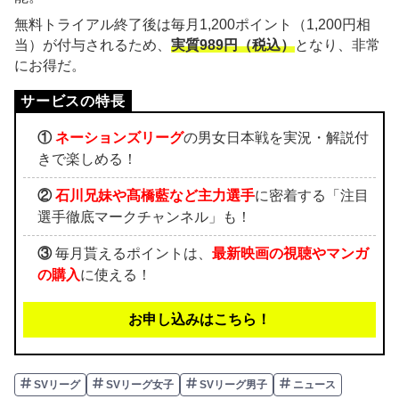
無料トライアル終了後は毎月1,200ポイント（1,200円相
当）が付与されるため、
実質989円（税込）
となり、非常
にお得だ。
①
ネーションズリーグ
の男女日本戦を実況・解説付
きで楽しめる！
②
石川兄妹や髙橋藍など主力選手
に密着する「注目
選手徹底マークチャンネル」も！
③
毎月貰えるポイントは、
最新映画の視聴やマンガ
の購入
に使える！
お申し込みはこちら！
SVリーグ
SVリーグ女子
SVリーグ男子
ニュース