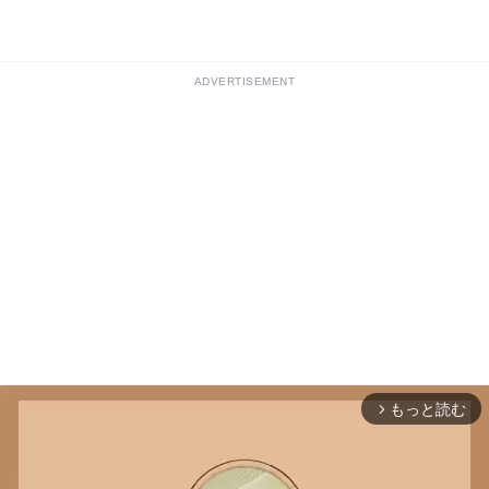
ADVERTISEMENT
もっと読む
arrow_forward_ios