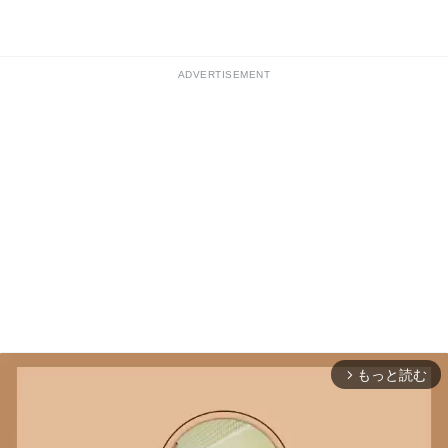
ADVERTISEMENT
もっと読む
arrow_forward_ios