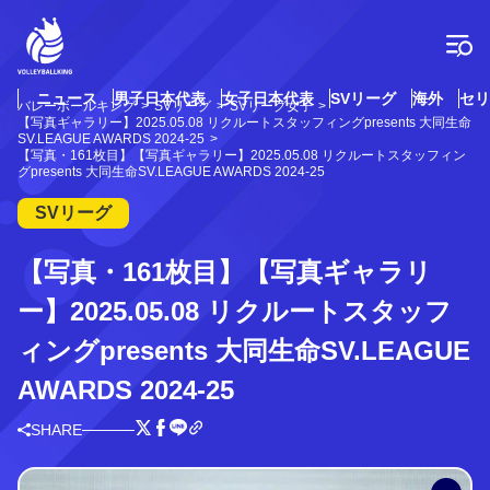
コ
ン
テ
ン
ツ
ニュース
男子日本代表
女子日本代表
SVリーグ
海外
セリ
バレーボールキング
SVリーグ
SVリーグ女子
へ
【写真ギャラリー】2025.05.08 リクルートスタッフィングpresents 大同生命
ス
SV.LEAGUE AWARDS 2024-25
【写真・161枚目】【写真ギャラリー】2025.05.08 リクルートスタッフィン
キ
グpresents 大同生命SV.LEAGUE AWARDS 2024-25
ッ
プ
SVリーグ
【写真・161枚目】【写真ギャラリ
ー】2025.05.08 リクルートスタッフ
ィングpresents 大同生命SV.LEAGUE
AWARDS 2024-25
SHARE