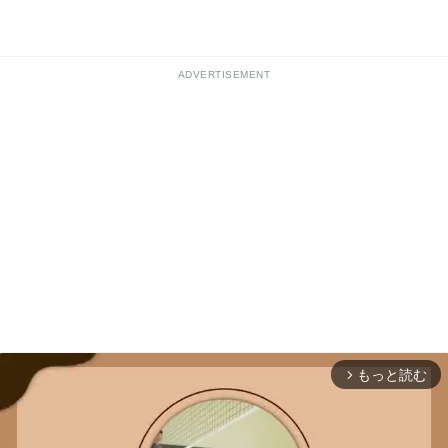
ADVERTISEMENT
もっと読む
arrow_forward_ios