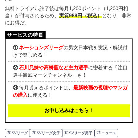
無料トライアル終了後は毎月1,200ポイント（1,200円相
当）が付与されるため、
実質989円（税込）
となり、非常
にお得だ。
①
ネーションズリーグ
の男女日本戦を実況・解説付
きで楽しめる！
②
石川兄妹や髙橋藍など主力選手
に密着する「注目
選手徹底マークチャンネル」も！
③
毎月貰えるポイントは、
最新映画の視聴やマンガ
の購入
に使える！
お申し込みはこちら！
SVリーグ
SVリーグ女子
SVリーグ男子
ニュース