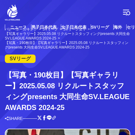
コ
ン
テ
ン
ツ
ニュース
男子日本代表
女子日本代表
SVリーグ
海外
セリ
バレーボールキング
SVリーグ
SVリーグ女子
へ
【写真ギャラリー】2025.05.08 リクルートスタッフィングpresents 大同生命
ス
SV.LEAGUE AWARDS 2024-25
【写真・190枚目】【写真ギャラリー】2025.05.08 リクルートスタッフィン
キ
グpresents 大同生命SV.LEAGUE AWARDS 2024-25
ッ
プ
SVリーグ
【写真・190枚目】【写真ギャラリ
ー】2025.05.08 リクルートスタッフ
ィングpresents 大同生命SV.LEAGUE
AWARDS 2024-25
SHARE