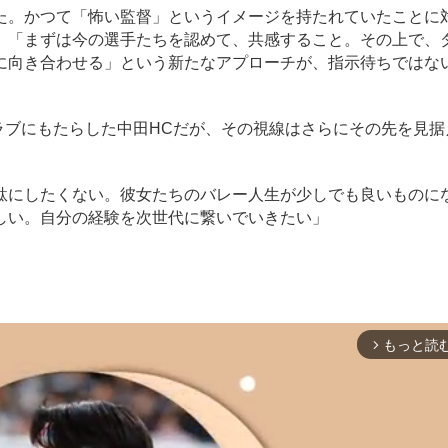
。かつて「怖い監督」というイメージを持たれていたことに
、「まずは今の選手たちを認めて、共感すること。その上で、
に向き合わせる」という新たなアプローチが、指示待ちではな
ラブにもたらした中田HCだが、その視線はさらにその先を見据
駄にしたくない。彼女たちのバレー人生が少しでも良いものに
しい。自分の経験を次世代に繋いでいきたい」
もっと読
arrow_forward_ios