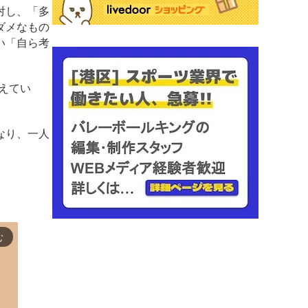
対し、「多
ダメなもの
い「自ら考
えてい
なり、一人
む