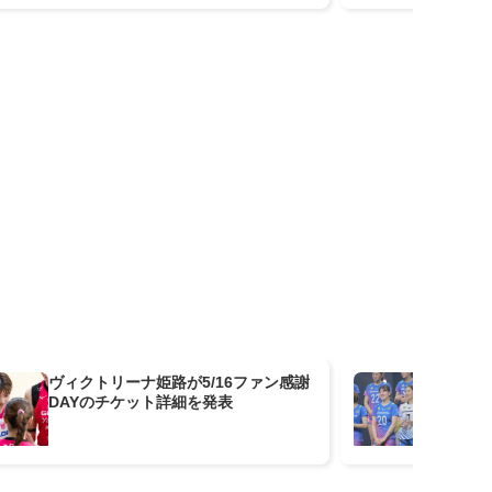
ヴィクトリーナ姫路が5/16ファン感謝
「
DAYのチケット詳細を発表
ンシ
西