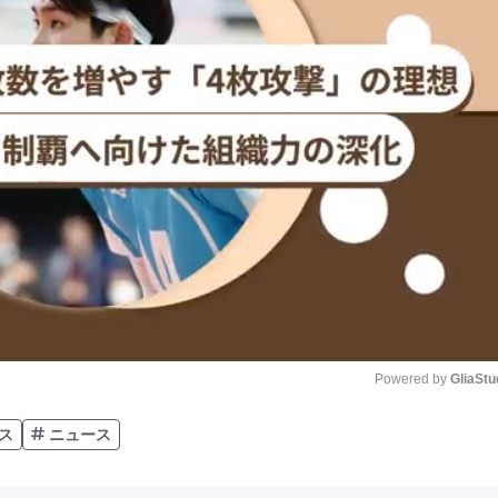
Powered by 
GliaStu
ス
ニュース
Unmute