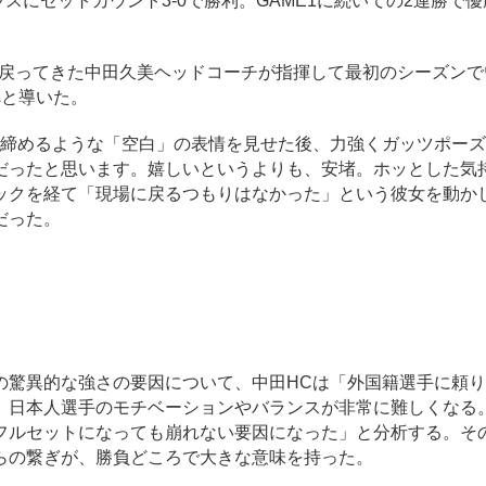
スにセットカウント3-0で勝利。GAME1に続いての2連勝で
と戻ってきた中田久美ヘッドコーチが指揮して最初のシーズンで
へと導いた。
締めるような「空白」の表情を見せた後、力強くガッツポーズ
だったと思います。嬉しいというよりも、安堵。ホッとした気
ックを経て「現場に戻るつもりはなかった」という彼女を動か
だった。
驚異的な強さの要因について、中田HCは「外国籍選手に頼り
、日本人選手のモチベーションやバランスが非常に難しくなる
フルセットになっても崩れない要因になった」と分析する。そ
らの繋ぎが、勝負どころで大きな意味を持った。