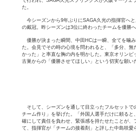
で行われ、SAGA久光スプリングスが大阪マーヴェラ
た。
今シーズンから9年ぶりにSAGA久光の指揮官へ
の戴冠。昨シーズンは3位に終わったチームを優勝
優勝が決まった瞬間、中田HCは一瞬、全てを噛み
た。会見でその時の心境を問われると、「多分、無
かった」と率直な胸の内を明かした。東京オリンピ
古巣からの「優勝させてほしい」という切実な願い
そして、シーズンを通して目立ったフルセットでの
チーム作り」を挙げた。「外国人選手だけに頼ると
確にして責任を負わせ、緊張感を持たせたことが、
て、指揮官が「チームの接着剤」と評した中島咲愛