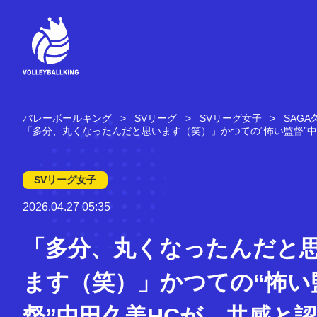
コ
ン
テ
ン
ツ
へ
ス
キ
バレーボールキング
SVリーグ
SVリーグ女子
SAG
ッ
「多分、丸くなったんだと思います（笑）」かつての“怖い監督”中
プ
SVリーグ女子
2026.04.27 05:35
「多分、丸くなったんだと
ます（笑）」かつての“怖い
督”中田久美HCが、共感と