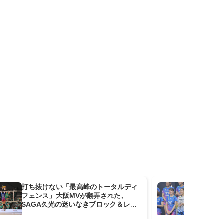
打ち抜けない「最高峰のトータルディ
「
フェンス」大阪MVが翻弄された、
ンシ
SAGA久光の迷いなきブロック＆レシ
西
ーブ