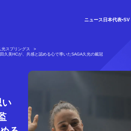
ニュース
日本代表
S
A久光スプリングス
田久美HCが、共感と認める心で導いたSAGA久光の戴冠
思い
監
認める