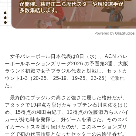
Powered by 
GliaStudios
Unmute
女子バレーボール日本代表は8日（水）、ACN バレ
ーボールネーションズリーグ2026 の予選第3週、大阪
ラウンド初戦で女子ブラジル代表と対戦し、セットカ
ウント1-3（20-25、 25-19、19-25、23-25）で敗れ
た。
最終的にブラジルの高さと強さに屈した格好だが、
アタックで19得点を挙げたキャプテン石川真佑をはじ
め、15得点の和田由紀子、12得点の佐藤淑乃らスパイ
カーが持ち味を発揮し、好ゲームを演じた。そのスパ
イカーへトスを送り続けたのが、このネーションズリ
ーグで初の代表招集となったセッターの栄絵里香だ。