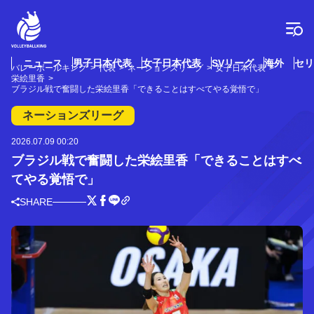
コ
ン
テ
ン
ツ
ニュース
男子日本代表
女子日本代表
SVリーグ
海外
セリ
バレーボールキング
代表
ネーションズリーグ
女子日本代表
へ
栄絵里香
ス
ブラジル戦で奮闘した栄絵里香「できることはすべてやる覚悟で」
キ
ネーションズリーグ
ッ
プ
2026.07.09 00:20
ブラジル戦で奮闘した栄絵里香「できることはすべ
てやる覚悟で」
SHARE