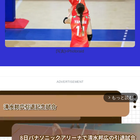
[写真]=Photoraid
ADVERTISEMENT
もっと読む
arrow_forward_ios