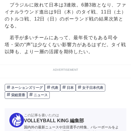
ブラジルに敗れて日本は3連敗。6勝3敗となり、ファ
イナルラウンド進出は9日（木）のタイ戦、11日（土）
のトルコ戦、12日（日）のポーランド戦の結果次第と
なる。
若手が多いチームにあって、最年長でもある司令
塔・栄の“声”は少なくない影響力があるはずだ。タイ戦
以降も、より一層の活躍を期待したい。
ADVERTISEMENT
ネーションズリーグ
代表
日本
女子日本代表
栄絵里香
ニュース
この記事を書いたのは
VOLLEYBALL KING 編集部
国内外の最新ニュースや注目選手の特集、バレーボールをよ