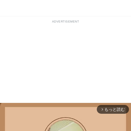
ADVERTISEMENT
もっと読む
arrow_forward_ios