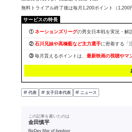
無料トライアル終了後は毎月1,200ポイント（1,2
①
ネーションズリーグ
の男女日本戦を実況・解
②
石川兄妹や髙橋藍など主力選手
に密着する「
③
毎月貰えるポイントは、
最新映画の視聴やマ
代表
女子日本代表
ニュース
この記事を書いたのは
金田慎平
BizDev Mgr of livedoor