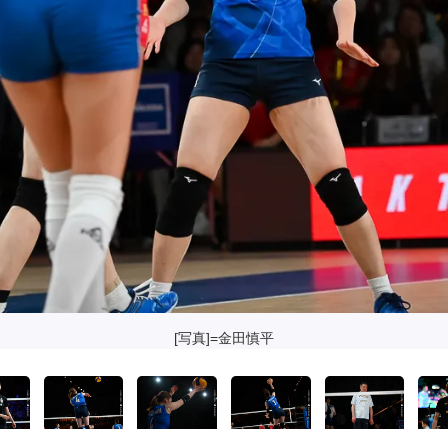
[写真]=金田慎平