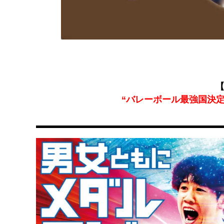
【
“バレーボール最強国決定