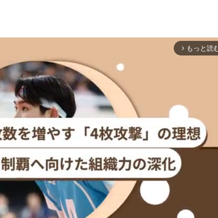
もっと読
arrow_forward_ios