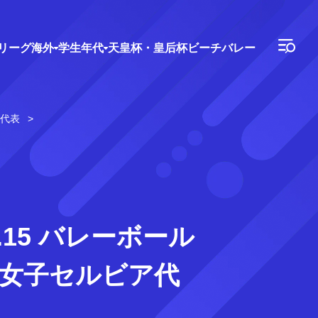
Vリーグ
海外
学生年代
天皇杯・皇后杯
ビーチバレー
ア代表
.15 バレーボール
0 女子セルビア代