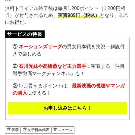
無料トライアル終了後は毎月1,200ポイント（1,200円相
当）が付与されるため、
実質989円（税込）
となり、非常
にお得だ。
①
ネーションズリーグ
の男女日本戦を実況・解説付
きで楽しめる！
②
石川兄妹や髙橋藍など主力選手
に密着する「注目
選手徹底マークチャンネル」も！
③
毎月貰えるポイントは、
最新映画の視聴やマンガ
の購入
に使える！
お申し込みはこちら！
代表
女子日本代表
ニュース