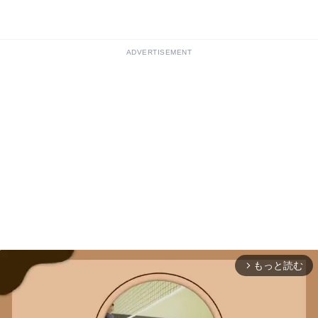
ADVERTISEMENT
もっと読む
arrow_forward_ios