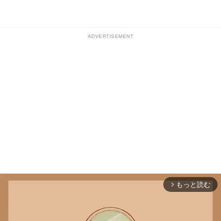
ADVERTISEMENT
もっと読む
arrow_forward_ios