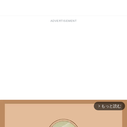
ADVERTISEMENT
もっと読む
arrow_forward_ios