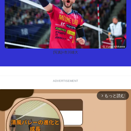
[写真]=市川雄大
ADVERTISEMENT
もっと読む
arrow_forward_ios