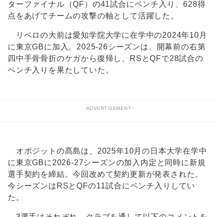
ターファイナル（QF）の41試合にベンチ入り、628得
点をあげてチームの攻撃の軸として活躍した。
リベロの大前は愛知学院大学に在学中の2024年10月
に東京GBに加入。2025-26シーズンは、開幕前の右第
四中手骨骨折のケガから復帰し、RSとQFで28試合の
ベンチ入りを果たしていた。
ADVERTISEMENT
オポジットの髙島は、2025年10月の日本大学在学中
に東京GBに2026-27シーズンの加入内定と同時に新規
選手契約を締結。今回改めて契約更新が発表された。
今シーズンはRSとQFの11試合にベンチ入りしてい
た。
3選手はそれぞれ、クラブを通して以下のコメントを