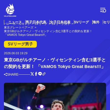
コ
ン
テ
ン
ツ
ニュース
男子日本代表
女子日本代表
SVリーグ
海外
セリ
バレーボールキング
SVリーグ
SVリーグ男子
へ
東京グレートベアーズ
ス
東京GBがルチアーノ・ヴィセンティン含む3選手との契約を更新！
「VAMOS Tokyo Great Bears!!!」
キ
ッ
SVリーグ男子
プ
2026.06.03 19:29
東京GBがルチアーノ・ヴィセンティン含む3選手と
の契約を更新！ 「VAMOS Tokyo Great Bears!!!」
SHARE