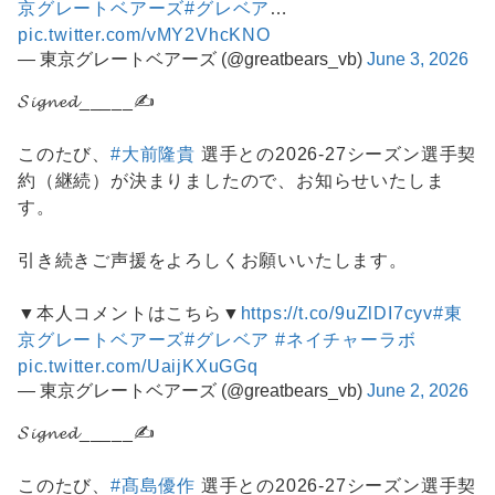
京グレートベアーズ
#グレベア
…
pic.twitter.com/vMY2VhcKNO
— 東京グレートベアーズ (@greatbears_vb)
June 3, 2026
𝓢𝓲𝓰𝓷𝓮𝓭_____✍️
このたび、
#大前隆貴
選手との2026-27シーズン選手契
約（継続）が決まりましたので、お知らせいたしま
す。
引き続きご声援をよろしくお願いいたします。
▼本人コメントはこちら▼
https://t.co/9uZlDI7cyv
#東
京グレートベアーズ
#グレベア
#ネイチャーラボ
pic.twitter.com/UaijKXuGGq
— 東京グレートベアーズ (@greatbears_vb)
June 2, 2026
𝓢𝓲𝓰𝓷𝓮𝓭_____✍️
このたび、
#髙島優作
選手との2026-27シーズン選手契