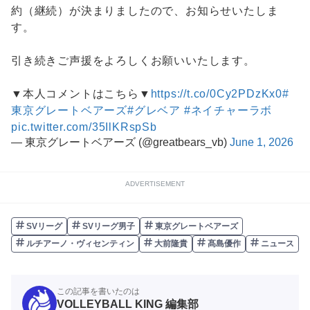
約（継続）が決まりましたので、お知らせいたしま
す。
引き続きご声援をよろしくお願いいたします。
▼本人コメントはこちら▼
https://t.co/0Cy2PDzKx0
#
東京グレートベアーズ
#グレベア
#ネイチャーラボ
pic.twitter.com/35IlKRspSb
— 東京グレートベアーズ (@greatbears_vb)
June 1, 2026
ADVERTISEMENT
SVリーグ
SVリーグ男子
東京グレートベアーズ
ルチアーノ・ヴィセンティン
大前隆貴
髙島優作
ニュース
この記事を書いたのは
VOLLEYBALL KING 編集部