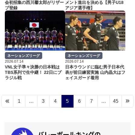
会初招集の西川馨太郎がリザー
メント進出を決める【男子U18
ブ登録
アジア選手権】
ネーションズリーグ
ネーションズリーグ
2026.07.14
2026.07.14
VNL女子準々決勝の日本戦は
日本ラウンドに臨む男子日本代
TBS系列で生中継！ 22日にブ
表が前日練習実施 山内晶大はフ
ラジル戦
ェイスガード着用
1
…
3
4
5
6
7
…
45