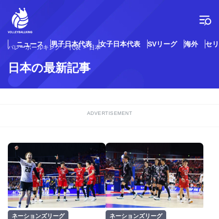
コ
ン
テ
ン
ツ
ニュース
男子日本代表
女子日本代表
SVリーグ
海外
セリ
バレーボールキング
代表
日本
へ
ス
日本の最新記事
キ
ッ
プ
ADVERTISEMENT
ネーションズリーグ
ネーションズリーグ