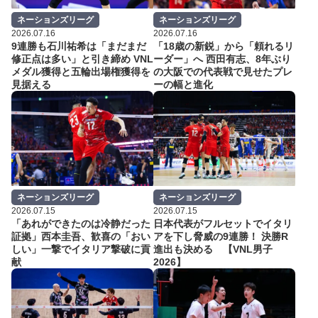
ネーションズリーグ
ネーションズリーグ
2026.07.16
2026.07.16
9連勝も石川祐希は「まだまだ
「18歳の新鋭」から「頼れるリ
修正点は多い」と引き締め VNL
ーダー」へ 西田有志、8年ぶり
メダル獲得と五輪出場権獲得を
の大阪での代表戦で見せたプレ
見据える
ーの幅と進化
ネーションズリーグ
ネーションズリーグ
2026.07.15
2026.07.15
「あれができたのは冷静だった
日本代表がフルセットでイタリ
証拠」西本圭吾、歓喜の「おい
アを下し脅威の9連勝！ 決勝R
しい」一撃でイタリア撃破に貢
進出も決める 【VNL男子
献
2026】