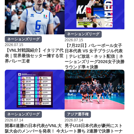
ネーションズリーグ
ネーションズリーグ
2026.07.15
2026.07.15
【7月22日】バレーボール女子
【VNL対戦国紹介】イタリア代
日本代表 VS 女子ブラジル代表
表｜世界最強セッター擁する世
｜テレビ放送・ネット配信｜ネ
界バレー王者
ーションズリーグ2026女子決勝
ラウンド準々決勝
ネーションズリーグ
アジア選手権
2026.07.14
2026.07.14
開幕8連勝の日本代表がVNL大
男子U18日本代表が豪州にスト
阪大会のメンバーを発表！ 今大
レート勝ち 2連勝で決勝トーナ