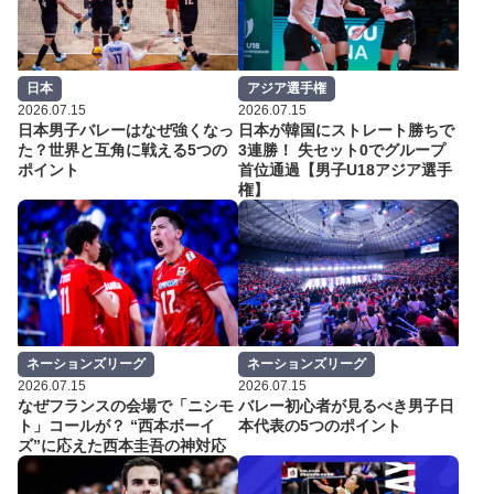
日本
アジア選手権
2026.07.15
2026.07.15
日本男子バレーはなぜ強くなっ
日本が韓国にストレート勝ちで
た？世界と互角に戦える5つの
3連勝！ 失セット0でグループ
ポイント
首位通過【男子U18アジア選手
権】
ネーションズリーグ
ネーションズリーグ
2026.07.15
2026.07.15
なぜフランスの会場で「ニシモ
バレー初心者が見るべき男子日
ト」コールが？ “西本ボーイ
本代表の5つのポイント
ズ”に応えた西本圭吾の神対応