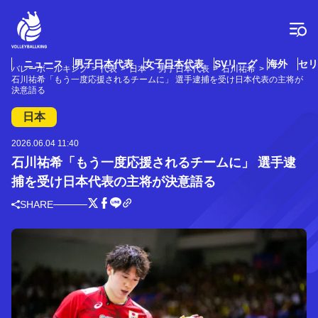
コ
ン
テ
ン
ツ
ニュース
男子日本代表
女子日本代表
SVリーグ
海外
セリ
バレーボールキング
代表
日本
男子日本代表
石川祐希
へ
石川祐希「もう一度応援されるチームに」 選手逮捕を受け日本代表の主将が
ス
決意語る
キ
日本
ッ
プ
2026.06.04 11:40
石川祐希「もう一度応援されるチームに」 選手逮
捕を受け日本代表の主将が決意語る
SHARE