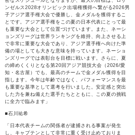
密なスケジュールとなりますが、最大の目標は、ロサ
ンゼルス2028オリンピック出場権獲得へ繋がる2026男
子アジア選手権大会で優勝し、金メダルを獲得するこ
とです。アジア選手権をこの夏の日本代表にとって最
も重要な大会として位置づけています。また、ネーシ
ョンズリーグは世界ランキングを維持、向上させる上
で非常に重要な大会であり、アジア選手権へ向けた準
備の場としても大きな意味を持っています。ネーショ
ンズリーグでは表彰台を目標に戦います。さらに、夏
の締めくくりとなる第20回アジア競技大会（2026/愛
知・名古屋）でも、最高のチームで金メダル獲得を目
指します。今年は年齢ではなく、パフォーマンスを最
も重要な基準として選考を行いました。安定感と突出
した力を兼ね備えた選手たちとともに、この夏の挑戦
に全力で臨みます」
■石川祐希
「日本代表チームの関係者が逮捕される事案が発生
し、キャプテンとして非常に重く受け止めておりま