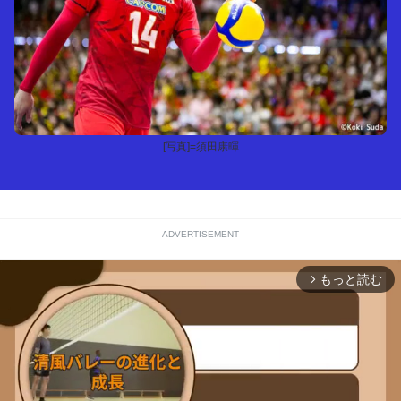
[写真]=須田康暉
ADVERTISEMENT
もっと読む
arrow_forward_ios