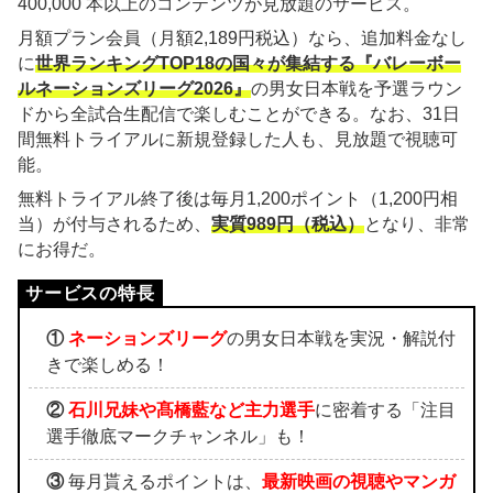
400,000 本以上のコンテンツが見放題のサービス。
月額プラン会員（月額2,189円税込）なら、追加料金なし
に
世界ランキングTOP18の国々が集結する『バレーボー
ルネーションズリーグ2026』
の男女日本戦を予選ラウン
ドから全試合生配信で楽しむことができる。なお、31日
間無料トライアルに新規登録した人も、見放題で視聴可
能。
無料トライアル終了後は毎月1,200ポイント（1,200円相
当）が付与されるため、
実質989円（税込）
となり、非常
にお得だ。
①
ネーションズリーグ
の男女日本戦を実況・解説付
きで楽しめる！
②
石川兄妹や髙橋藍など主力選手
に密着する「注目
選手徹底マークチャンネル」も！
③
毎月貰えるポイントは、
最新映画の視聴やマンガ